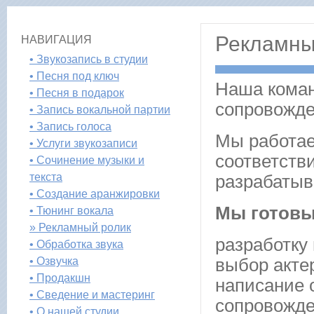
Рекламны
НАВИГАЦИЯ
• Звукозапись в студии
• Песня под ключ
Наша коман
• Песня в подарок
сопровожде
• Запись вокальной партии
• Запись голоса
Мы работае
• Услуги звукозаписи
соответстви
• Сочинение музыки и
текста
разрабатыв
• Создание аранжировки
Мы готовы
• Тюнинг вокала
» Рекламный ролик
разработку 
• Обработка звука
• Озвучка
выбор акте
• Продакшн
написание 
• Сведение и мастеринг
сопровожде
• О нашей студии