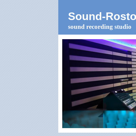
Sound-
Rost
sound recording studio